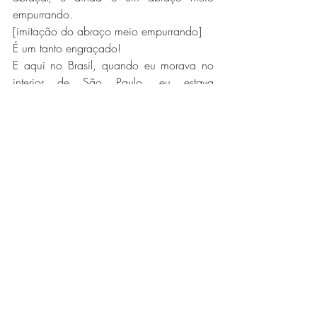
empurrando.
[imitação do abraço meio empurrando]
É um tanto engraçado!
E aqui no Brasil, quando eu morava no 
interior de São Paulo, eu estava 
acostumada a abraçar até o padeiro da 
padaria. Então é bem estranho pra todos 
nós...
E ele não é uma pessoa de falar muito a 
expressão "Eu te amo" e por um tempo eu 
achei que ele era frio e distante e isso me 
doía muito. Eu me sentia invisível para 
ele,
Mas nesse dia, no dia que eu li esse 
bilhete, foi quando eu percebi o quanto 
eu estava errada.