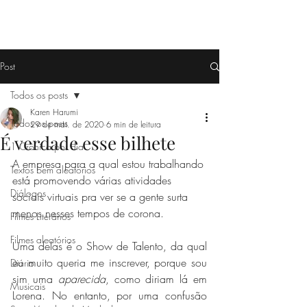
Post
Todos os posts
Karen Harumi
Todos os posts
29 de mai. de 2020
6 min de leitura
É verdade esse bilhete
1 Crônica por dia
A empresa para a qual estou trabalhando 
Textos bem aleatórios
está promovendo várias atividades 
Diálogos
sociais virtuais pra ver se a gente surta 
menos 
nesses tempos de corona
.
Filmes Literários
Filmes aleatórios
Uma delas é o Show de Talento, da qual 
eu muito queria me inscrever, porque sou 
Diário
sim uma 
aparecida
, como diriam lá em 
Musicais
Lorena. No entanto, por uma confusão 