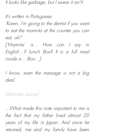
It looks like garbage, but I swear it isn't!
It's written in Portuguese:
"Karen, I'm going to the dentist if you want 
to eat the marmita at the counter you can 
eat, ok!"
['
Marmita’
 is… How can I say in 
English…? Lunch Box? It is a full meal 
inside a… Box…]
I know, even the message is not a big 
deal.
[dramatic pause]
...What made this note important to me is 
the fact that my father lived almost 20 
years of my life in Japan. And since he 
returned, me and my family have been 