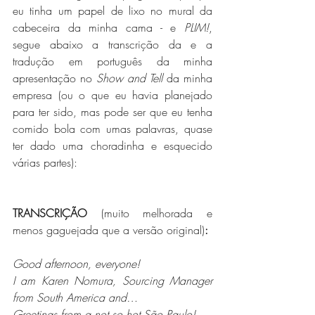
eu tinha um papel de lixo no mural da 
cabeceira da minha cama - e 
PLIM!
, 
segue abaixo a transcrição da e a 
tradução em português da minha 
apresentação no 
Show and Tell
 da minha 
empresa (ou o que eu havia planejado 
para ter sido, mas pode ser que eu tenha 
comido bola com umas palavras, quase 
ter dado uma choradinha e esquecido 
várias partes):
TRANSCRIÇÃO
 (muito melhorada e 
menos gaguejada que a versão original)
:
Good afternoon, everyone!
I am Karen Nomura, Sourcing Manager 
from South America and… 
Greetings from a not so hot São Paulo!