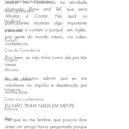
Saga Vestidos de Madrinha
acabei me inscrevendo na atividade 
chamada 
Show and Tell
, que seria 
Textos guardados
Mostrar e Contar
. Na qual os 
Facebook
participantes mostram 
algo importante 
para eles e contam o porquê - em inglês, 
Li (teratura)
pra gente do mundo inteiro, via video-
Sonhos
conferência.
Crise de Consciência
Pois bem, eu não tinha como dar pra trás 
Viagens
nessa.
Altruatos
Ia ser péssimo admitir que eu me 
Histórias alheias
voluntariei no impulso e desatenção pra 
Instagram
minha 
boss
.
Como nos conhecemos
EU NÃO TINHA NADA EM MENTE. 
Rolance
Amor
Até que eu me lembrei que poucos dias 
antes um amigo havia perguntado porque 