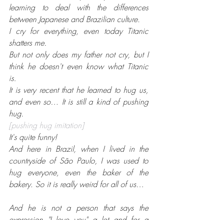
learning to deal with the differences 
between Japanese and Brazilian culture.
I cry for everything, even today Titanic 
shatters me.
But not only does my father not cry, but I 
think he doesn't even know what Titanic 
is. 
It is very recent that he learned to hug us, 
and even so… It is still a kind of pushing 
hug. 
[pushing hug imitation]
It's quite funny!
And here in Brazil, when I lived in the 
countryside of São Paulo, I was used to 
hug everyone, even the baker of the 
bakery. So it is really weird for all of us…
And he is not a person that says the 
expression "I love you" a lot and for a 