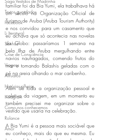
Saga Vestidos de Madrinha
familiar foi da Bia Yumi, ela trabalhava há 
Textos guardados
um século na Organização Oficial de 
Turismo de Aruba (Aruba Tourism Authority) 
Facebook
e nos convidou para um casamento que 
Li (teratura)
eu achava que só acontecia nas novelas 
da Globo: passaríamos 1 semana na 
Sonhos
bela Ilha de Aruba mergulhando entre 
Crise de Consciência
navios naufragados, comendo frutos do 
Viagens
mar e tomando Balashis geladas com o 
pé na areia olhando o mar caribenho.
Altruatos
Histórias alheias
Além de toda a organização pessoal e 
coletiva da viagem, em um momento eu 
Instagram
também precisei me organizar sobre o 
Como nos conhecemos
vestido que usaria na celebração.
Rolance
A Bia Yumi é a pessoa mais sociável que 
Amor
eu conheço, mais do que eu mesma. Eu 