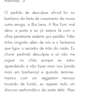
marinhas...)!
O pedido de desculpas oficial foi no 
banheiro da festa de casamento da nossa 
outra amiga, a Bia Lena. A Bia Yumi mal 
abriu a porta e eu já estava lá com o 
olhar penetrante sedento por perdão. Não 
tinha ninguém além de nós e o fantasma 
que ligou o secador de mão do nada. Eu 
chorei pedindo desculpas e só não me 
joguei no chão porque eu estou 
aprendendo a não fazer mais isso (ainda 
mais em banheiros) e quando terminei, 
mesmo com um 
reggaeton
 nervoso 
tocando de fundo, eu esperei todo um 
discurso performático da parte dela. Algo 
a altura do meu valiosíssimo 
aprendizado, bem no estilo "Eu te perdôo, 
Karen Harumi de la Vega" com um olhar 