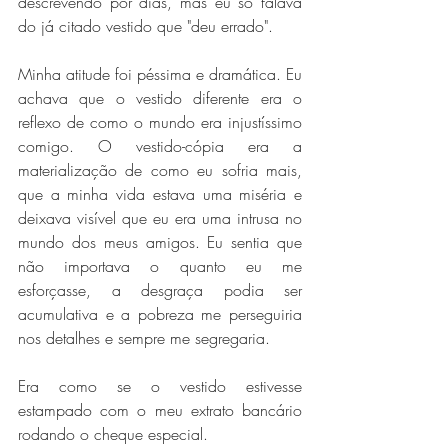
descrevendo por dias, mas eu só falava 
do já citado vestido que "deu errado".
Minha atitude foi péssima e dramática. Eu 
achava que o vestido diferente era o 
reflexo de como o mundo era injustíssimo 
comigo. O vestido-cópia era a 
materialização de como eu sofria mais, 
que a minha vida estava uma miséria e 
deixava visível que eu era uma intrusa no 
mundo dos meus amigos. Eu sentia que 
não importava o quanto eu me 
esforçasse, a desgraça podia ser 
acumulativa e a pobreza me perseguiria 
nos detalhes e sempre me segregaria.
Era como se o vestido estivesse 
estampado com o meu extrato bancário 
rodando o cheque especial.