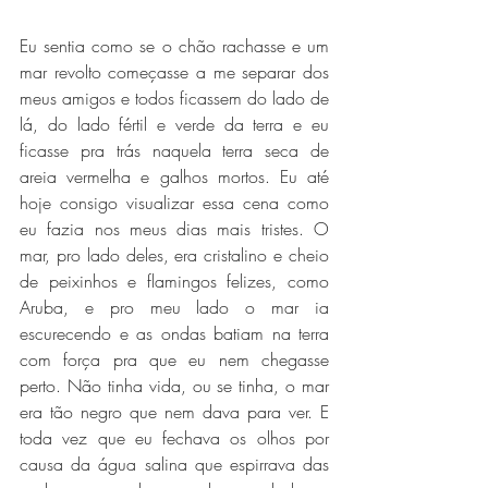
Eu sentia como se o chão rachasse e um 
mar revolto começasse a me separar dos 
meus amigos e todos ficassem do lado de 
lá, do lado fértil e verde da terra e eu 
ficasse pra trás naquela terra seca de 
areia vermelha e galhos mortos. Eu até 
hoje consigo visualizar essa cena como 
eu fazia nos meus dias mais tristes. O 
mar, pro lado deles, era cristalino e cheio 
de peixinhos e flamingos felizes, como 
Aruba, e pro meu lado o mar ia 
escurecendo e as ondas batiam na terra 
com força pra que eu nem chegasse 
perto. Não tinha vida, ou se tinha, o mar 
era tão negro que nem dava para ver. E 
toda vez que eu fechava os olhos por 
causa da água salina que espirrava das 