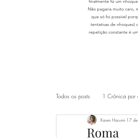
finalmente fiz um nhoqu
Não pagaria muito caro, m
que só foi possível po
tentativas de nhoques) 
repetição constante é um
Todos os posts
1 Crônica por 
Filmes aleatórios
Karen Harumi
Diário
17 de
Roma