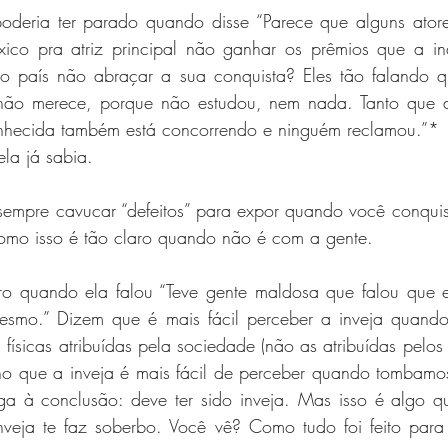
oderia ter parado quando disse “Parece que alguns atore
co pra atriz principal não ganhar os prêmios que a in
io país não abraçar a sua conquista? Eles tão falando q
 não merece, porque não estudou, nem nada. Tanto que a 
nhecida também está concorrendo e ninguém reclamou.”*
ela já sabia.
empre cavucar “defeitos” para expor quando você conquist
mo isso é tão claro quando não é com a gente.
ro quando ela falou “Teve gente maldosa que falou que e
mesmo.” Dizem que é mais fácil perceber a inveja quando 
s físicas atribuídas pela sociedade (não as atribuídas pelos
ho que a inveja é mais fácil de perceber quando tombamo
a à conclusão: deve ter sido inveja. Mas isso é algo q
nveja te faz soberbo. Você vê? Como tudo foi feito para 