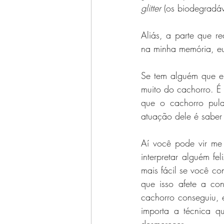
glitter
 (os biodegradáv
Aliás, a parte que r
na minha memória, eu
Se tem alguém que eu
muito do cachorro. É
que o cachorro pula
atuação dele é saber 
Aí você pode vir me 
interpretar alguém fel
mais fácil se você co
que isso afete a co
cachorro conseguiu, e
importa a técnica q