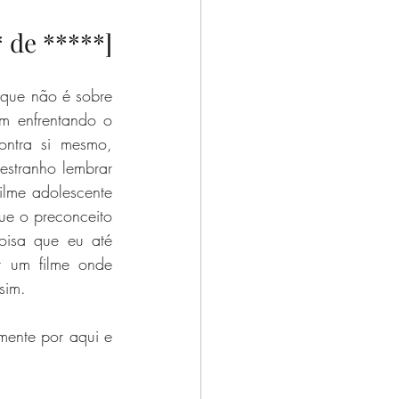
tos
* de *****]
que não é sobre 
m enfrentando o 
tra si mesmo, 
estranho lembrar 
lme adolescente 
e o preconceito 
isa que eu até 
 um filme onde 
sim. 
ente por aqui e 