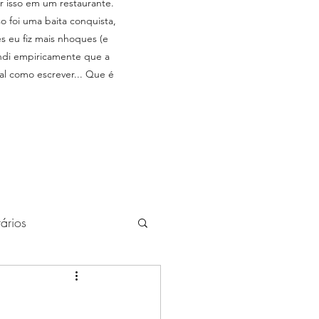
 isso em um restaurante.
o foi uma baita conquista,
 eu fiz mais nhoques (e
endi empiricamente que a
al como escrever... Que é
rários
uardados