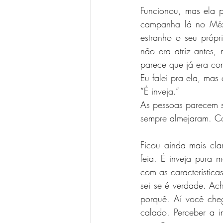
Funcionou, mas ela p
campanha lá no Méxi
estranho o seu própr
não era atriz antes,
parece que já era co
Eu falei pra ela, mas 
“É inveja.”
As pessoas parecem s
sempre almejaram. Co
Ficou ainda mais cla
feia. É inveja pura 
com as característica
sei se é verdade. Ac
porquê. Aí você cheg
calado. Perceber a i