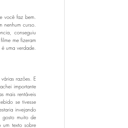
 você faz bem. 
em nenhum curso. 
cia, conseguiu 
filme me fizeram 
lo é uma verdade.
várias razões. E 
achei importante 
 mais rentáveis 
bido se tivesse 
staria invejando 
 do que eu. Eu gosto muito de 
, sempre achei que tinha a ver com a miopia. Eu poderia escrever todo um texto sobre 