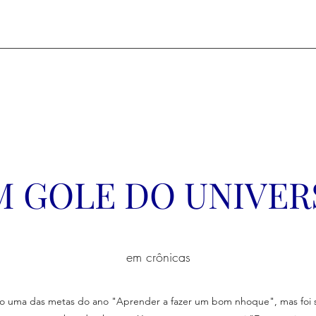
M GOLE DO UNIVER
em crônicas
o uma das metas do ano "Aprender a fazer um bom nhoque", mas foi só