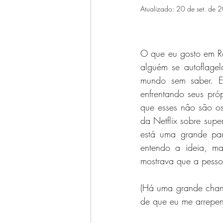
Atualizado:
20 de set. de 
Facebook
Li (teratura)
Histórias alheias
Instagr
O que eu gosto em Ro
alguém se autoflagel
mundo sem saber. E
enfrentando seus próp
que esses não são os
da Netflix sobre sup
está uma grande par
entendo a ideia, ma
mostrava que a pesso
(Há uma grande chanc
de que eu me arrepen