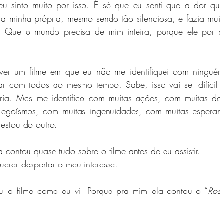
 eu sinto muito por isso. É só que eu senti que a dor que
a minha própria, mesmo sendo tão silenciosa, e fazia mui
. Que o mundo precisa de mim inteira, porque ele por s
ver um filme em que eu não me identifiquei com ninguém
car com todos ao mesmo tempo. Sabe, isso vai ser difícil 
ória. Mas me identifico com muitas ações, com muitas do
s egoísmos, com muitas ingenuidades, com muitas espera
estou do outro.
 contou quase tudo sobre o filme antes de eu assistir.
uerer despertar o meu interesse.
u o filme como eu vi. Porque pra mim ela contou o “
Ro