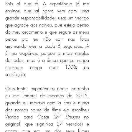
Pois aí que tá. A experiência já me 
ensinou que tal honra vem com uma 
grande responsabilidade: usar um vestido 
que agrade aos noivos, que esteja dentro 
do meu orçamento e que segure os meus 
peitos pra eu não sair nas fotos 
arrumando eles a cada 5 segundos. A 
última exigência parece a mais simples 
de todas, mas é a única que eu nunca 
consegui atingir com 100% de 
satisfação.
Com tantas experiências como madrinha 
eu me lembrei de meados de 2015, 
quando eu morava com a Ems e numa 
das nossas noites de filme ela escolheu 
Vestida para Casar (
27 Dresses
 no 
original, que significa 27 vestidos) e 
contou que era um dos seus filmes 