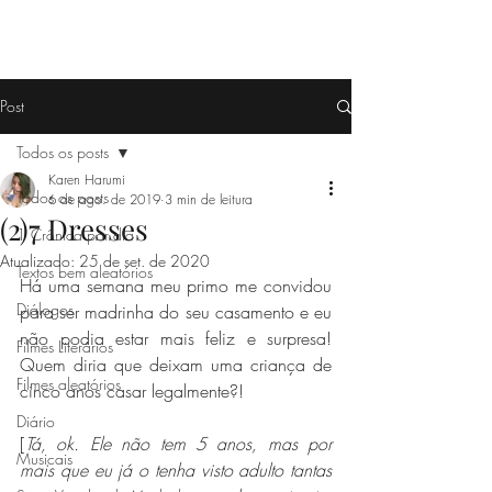
Post
Todos os posts
Karen Harumi
Todos os posts
6 de ago. de 2019
3 min de leitura
(2)7 Dresses
1 Crônica por dia
Atualizado:
25 de set. de 2020
Textos bem aleatórios
Há uma semana meu primo me convidou 
Diálogos
para ser madrinha do seu casamento e eu 
não podia estar mais feliz e surpresa! 
Filmes Literários
Quem diria que deixam uma criança de 
Filmes aleatórios
cinco anos casar legalmente?! 
Diário
[
Tá, ok. Ele não tem 5 anos, mas por 
Musicais
mais que eu já o tenha visto adulto tantas 