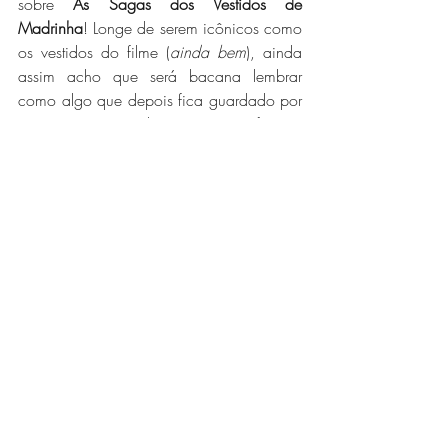
sobre 
As Sagas dos Vestidos de 
Madrinha
! Longe de serem icônicos como 
os vestidos do filme (
ainda bem
), ainda 
assim acho que será bacana lembrar 
como algo que depois fica guardado por 
80 anos no guarda-roupa, antes foi tão 
simbólico...
...Mas pra esse texto não ficar (
muito 
mais
) gigante, o resto virá em (
vamos 
torcer
) pequenas doses sucintas de 
lembranças, mas por hoje, boa noite e 
deixo a dica mais sábia que aprendi com 
os meus 8 convites como madrinha: 
guarde o máximo de dinheiro que 
conseguir para comprar a sua própria 
geladeira. Inclusive encontrei um 
outlet
bem interessante de uma geladeira que 
até conecta no Spotify e Netflix, vou 