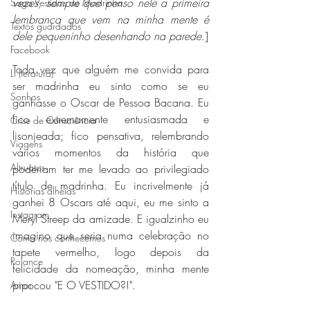
vezes, sempre que penso nele a primeira 
Saga Vestidos de Madrinha
lembrança que vem na minha mente é 
Textos guardados
dele pequeninho desenhando na parede.
]
Facebook
Toda vez que alguém me convida para 
Li (teratura)
ser madrinha eu sinto como se eu 
Sonhos
ganhasse o Oscar de Pessoa Bacana. Eu 
fico extremamente entusiasmada e 
Crise de Consciência
lisonjeada; fico pensativa, relembrando 
Viagens
vários momentos da história que 
Altruatos
poderiam ter me levado ao privilegiado 
título de madrinha. Eu incrivelmente já 
Histórias alheias
ganhei 8 Oscars até aqui, eu me sinto a 
Instagram
Meryl Streep da amizade. E igualzinho eu 
imagino que seria numa celebração no 
Como nos conhecemos
tapete vermelho, logo depois da 
Rolance
felicidade da nomeação, minha mente 
pipocou "E O VESTIDO?!".
Amor