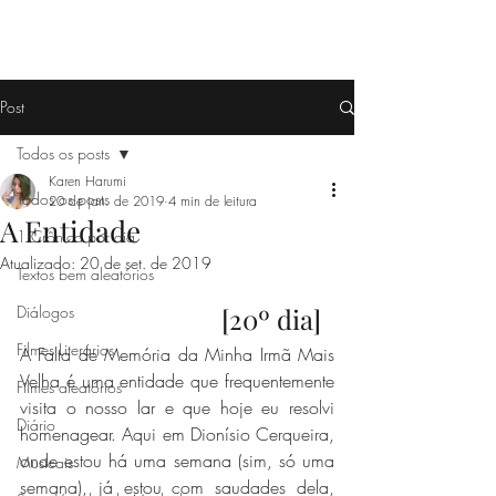
Post
Todos os posts
Karen Harumi
Todos os posts
20 de jan. de 2019
4 min de leitura
A Entidade
1 Crônica por dia
Atualizado:
20 de set. de 2019
Textos bem aleatórios
Diálogos
[20º dia]  
Filmes Literários
A Falta de Memória da Minha Irmã Mais 
Velha é uma entidade que frequentemente 
Filmes aleatórios
visita o nosso lar e que hoje eu resolvi 
Diário
homenagear. Aqui em Dionísio Cerqueira, 
onde estou há uma semana (sim, só uma 
Musicais
semana), já estou com saudades dela, 