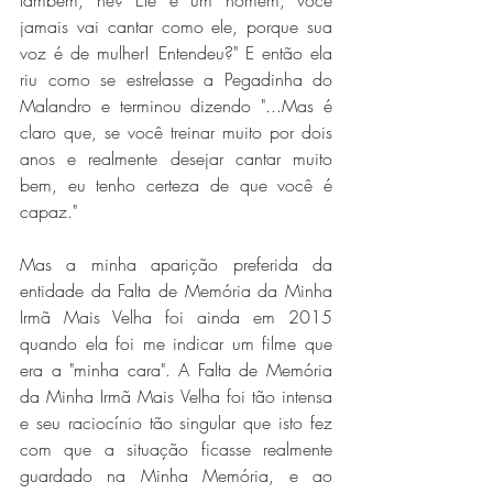
também, né? Ele é um homem, você 
jamais vai cantar como ele, porque sua 
voz é de mulher! Entendeu?" E então ela 
riu como se estrelasse a Pegadinha do 
Malandro e terminou dizendo "...Mas é 
claro que, se você treinar muito por dois 
anos e realmente desejar cantar muito 
bem, eu tenho certeza de que você é 
capaz."
Mas a minha aparição preferida da 
entidade da Falta de Memória da Minha 
Irmã Mais Velha foi ainda em 2015 
quando ela foi me indicar um filme que 
era a "minha cara". A Falta de Memória 
da Minha Irmã Mais Velha foi tão intensa 
e seu raciocínio tão singular que isto fez 
com que a situação ficasse realmente 
guardado na Minha Memória, e ao 