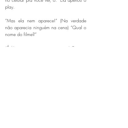
no celular pra você ver, ó.” Ela apertou o 
play.
“Mas ela nem aparece!” (Na verdade 
não aparecia ninguém na cena) “Qual o 
nome do filme?”
“É lógico que eu não a gravei! Eu não 
queria que você visse se eles vão ficar 
juntos! Mas você tem que ver o filme, 
você vai amar!”
“Mas eu nem sei qual o filme, como eu 
iria saber que eles vão ficar juntos?”
“Viu? Só vai saber se você assistir!”