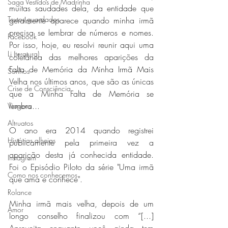
Saga Vestidos de Madrinha
muitas saudades dela, da entidade que 
Textos guardados
geralmente aparece quando minha irmã 
precisa se lembrar de números e nomes. 
Facebook
Por isso, hoje, eu resolvi reunir aqui uma 
Li (teratura)
coletânea das melhores aparições da 
Falta de Memória da Minha Irmã Mais 
Sonhos
Velha nos últimos anos, que são as únicas 
Crise de Consciência
que a Minha Falta de Memória se 
lembra...
Viagens
Altruatos
O ano era 2014 quando registrei 
Histórias alheias
publicamente pela primeira vez a 
aparição desta já conhecida entidade. 
Instagram
Foi o Episódio Piloto da série "Uma irmã 
Como nos conhecemos
que ama e conhece".
Rolance
Minha irmã mais velha, depois de um 
Amor
longo conselho finalizou com “[...] 