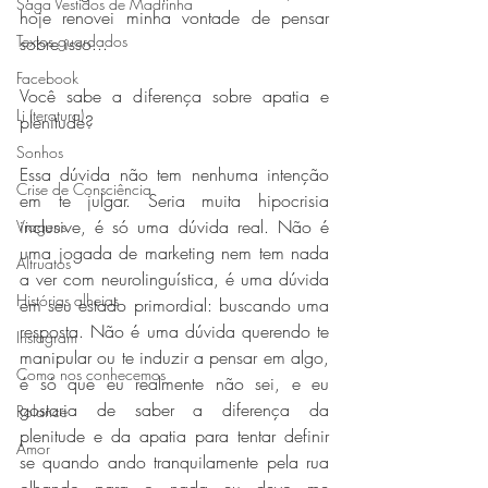
Saga Vestidos de Madrinha
hoje renovei minha vontade de pensar 
Textos guardados
sobre isso...
Facebook
Você sabe a diferença sobre apatia e 
Li (teratura)
plenitude?
Sonhos
Essa dúvida não tem nenhuma intenção 
Crise de Consciência
em te julgar. Seria muita hipocrisia 
inclusive, é só uma dúvida real. Não é 
Viagens
uma jogada de marketing nem tem nada 
Altruatos
a ver com neurolinguística, é uma dúvida 
Histórias alheias
em seu estado primordial: buscando uma 
resposta. Não é uma dúvida querendo te 
Instagram
manipular ou te induzir a pensar em algo, 
Como nos conhecemos
é só que eu realmente não sei, e eu 
gostaria de saber a diferença da 
Rolance
plenitude e da apatia para tentar definir 
Amor
se quando ando tranquilamente pela rua 