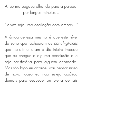
Aí eu me pegava olhando para a parede 
por longos minutos...
"Talvez seja uma oscilação com ambas..."
A única certeza mesmo é que este nível 
de sono que rechearam os 
conchigliones
que me alimentaram o dia inteiro impede 
que eu chegue a alguma conclusão que 
seja satisfatória para alguém acordado. 
Mas tão logo eu acorde, vou pensar nisso 
de novo, caso eu não esteja apática 
demais para esquecer ou plena demais 
para não me importar.
Este pássaro... Estaria apático ou pleno?