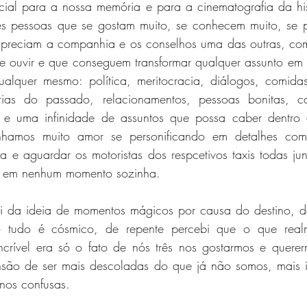
ial para a nossa memória e para a cinematografia da hist
ês pessoas que se gostam muito, se conhecem muito, se 
preciam a companhia e os conselhos uma das outras, com m
e ouvir e que conseguem transformar qualquer assunto em a
ualquer mesmo: política, meritocracia, diálogos, comida
órias do passado, relacionamentos, pessoas bonitas, ca
e uma infinidade de assuntos que possa caber dentro d
Tínhamos muito amor se personificando em detalhes com
da e aguardar os motoristas dos respcetivos taxis todas junt
ar em nenhum momento sozinha.
i da ideia de momentos mágicos por causa do destino, da
 tudo é cósmico, de repente percebi que o que realm
rível era só o fato de nós três nos gostarmos e querermo
nsão de ser mais descoladas do que já não somos, mais in
nos confusas.