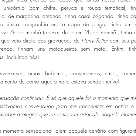
unicórnio (com chifre, peruca e roupa temática), tin
ial de margarina jantando, tinha casal brigando, tinha c
a única companhia era o copo de pinga, tinha um s
osse 7h da manhã (apesar de serem 2h da manhã), tinha 
 que veio direto das gravações de 
Harry Potter
 com seu pe
rrendo, tinham uns motoqueiros sem moto. Enfim, ti
s, incluindo nós!
versamos, rimos, bebemos, conversamos, rimos, comem
amento de como aquela noite estava sendo incrível.
ensação continuou. É só que aquele foi o momento que me
stávamos conversando para me concentrar em achar o c
rceber a alegria que eu sentia em estar ali, naquele mome
 momento sensacional (além daquele cenário com figurante