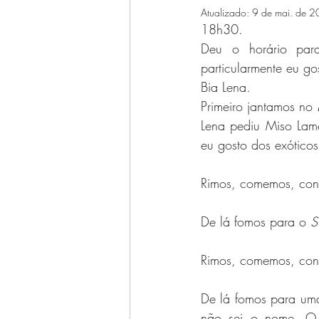
Atualizado:
9 de mai. de 
Facebook
Li (teratura)
18h30.
Deu o horário para
particularmente eu go
Histórias alheias
Instagr
Bia Lena.
Primeiro jantamos no 
Lena pediu Miso Lam
eu gosto dos exóticos
Rimos, comemos, con
De lá fomos para o 
S
Rimos, comemos, con
De lá fomos para uma 
não sei o nome. O 