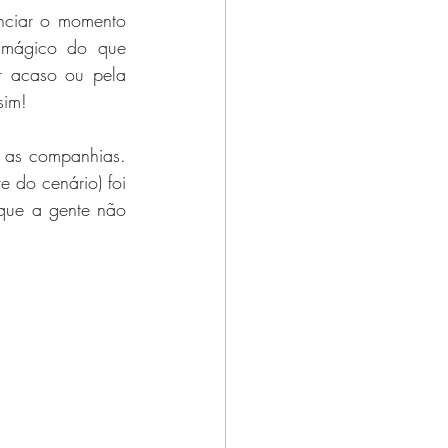
nciar o momento 
 mágico do que 
 acaso ou pela 
sim!
 as companhias. 
do cenário) foi 
que a gente não 