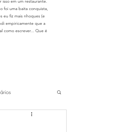
 isso em um restaurante.
o foi uma baita conquista,
 eu fiz mais nhoques (e
endi empiricamente que a
al como escrever... Que é
rários
uardados