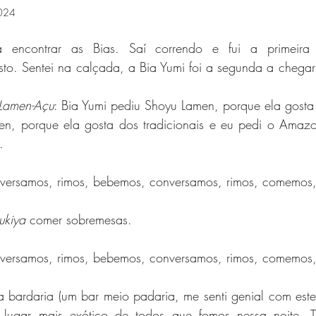
2024
Sonhos
Crise de Consciência
Viagens
Altrua
 encontrar as Bias. Saí correndo e fui a primeira 
sto. Sentei na calçada, a Bia Yumi foi a segunda a chegar
am
Como nos conhecemos
Rolance
Amor
Lamen-Açu
: Bia Yumi pediu Shoyu Lamen, porque ela gosta 
en, porque ela gosta dos tradicionais e eu pedi o Amaz
.
versamos, rimos, bebemos, conversamos, rimos, comemos
ukiya
 comer sobremesas.
versamos, rimos, bebemos, conversamos, rimos, comemos
bardaria (um bar meio padaria, me senti genial com este 
lugar mais exótico de todos que fomos nessa noite. 