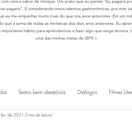
e com cara e sabor de nhoque. Um prato que eu pensei "Eu pagaria por
as pagaria". E considerando meus talentos gastronômicos, pra mim iss
rque eu me empenhei muito mais do que nos anos anteriores. Em um mês
do que a soma de todas as tentativas dos dois anos anteriores. Eu apr
 importante hábito para aprendermos a fazer algo que exige técnica, t
uma das minhas metas de 2019 :)
dia
Textos bem aleatórios
Diálogos
Filmes Lite
 fev. de 2021
Musicais
3 min de leitura
Saga Vestidos de Madrinha
Textos g