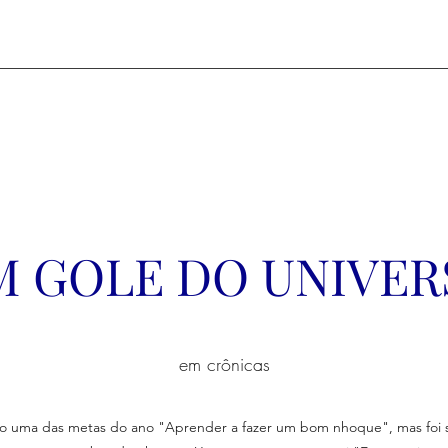
M GOLE DO UNIVER
em crônicas
o uma das metas do ano "Aprender a fazer um bom nhoque", mas foi só