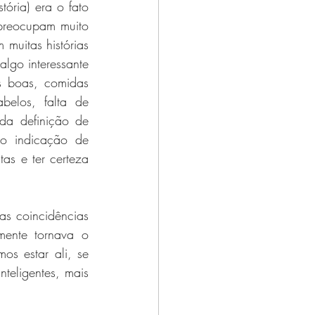
ória) era o fato 
preocupam muito 
uitas histórias 
lgo interessante 
s boas, comidas 
belos, falta de 
a definição de 
o indicação de 
as e ter certeza 
s coincidências 
ente tornava o 
s estar ali, se 
teligentes, mais 