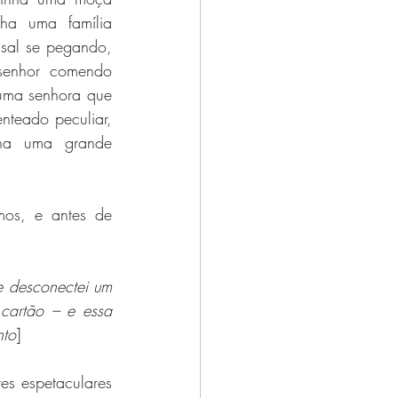
ha uma família 
asal se pegando, 
enhor comendo 
uma senhora que 
nteado peculiar, 
nha uma grande 
os, e antes de 
 desconectei um 
artão – e essa 
nto
]
s espetaculares 