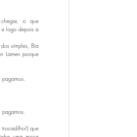
tos
chegar, o que 
 e logo depois a 
dos simples, Bia 
on Lamen porque 
, pagamos.
, pagamos.
trocadilho!) que 
Tinha uma moça 