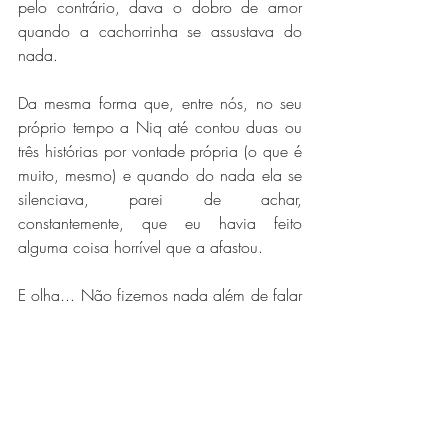
pelo contrário, dava o dobro de amor 
quando a cachorrinha se assustava do 
nada.
Da mesma forma que, entre nós, no seu 
próprio tempo a Niq até contou duas ou 
três histórias por vontade própria (o que é 
muito, mesmo) e quando do nada ela se 
silenciava, parei de achar, 
constantemente, que eu havia feito 
alguma coisa horrível que a afastou. 
E olha... Não fizemos nada além de falar 
sobre os dias que estivemos distantes, 
beber duas garrafas de cerveja, comer 
batatas fritas murchas e analisar as 
cachorrinhas... E ainda assim foi um dos 
nossos melhores dias que tivemos juntas! 
Porque no final não precisamos de nada 