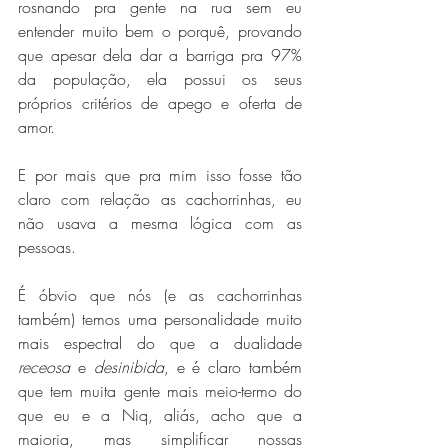
rosnando pra gente na rua sem eu 
entender muito bem o porquê, provando 
que apesar dela dar a barriga pra 97% 
da população, ela possui os seus 
próprios critérios de apego e oferta de 
amor.
E por mais que pra mim isso fosse tão 
claro com relação as cachorrinhas, eu 
não usava a mesma lógica com as 
pessoas.
É óbvio que nós (e as cachorrinhas 
também) temos uma personalidade muito 
mais espectral do que a dualidade 
receosa
 e 
desinibida
, e é claro também 
que tem muita gente mais meio-termo do 
que eu e a Niq, aliás, acho que a 
maioria, mas simplificar nossas 