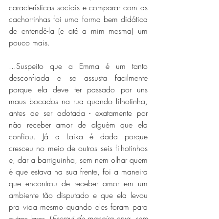
características sociais e comparar com as 
cachorrinhas foi uma forma bem didática 
de entendê-la (e até a mim mesma) um 
pouco mais.
...Suspeito que a Emma é um tanto 
desconfiada e se assusta facilmente 
porque ela deve ter passado por uns 
maus bocados na rua quando filhotinha, 
antes de ser adotada - exatamente por 
não receber amor de alguém que ela 
confiou. Já a Laika é dada porque 
cresceu no meio de outros seis filhotinhos 
e, dar a barriguinha, sem nem olhar quem 
é que estava na sua frente, foi a maneira 
que encontrou de receber amor em um 
ambiente tão disputado e que ela levou 
pra vida mesmo quando eles foram para 
outros lares. (
Escrevi de maneira crua, sem 