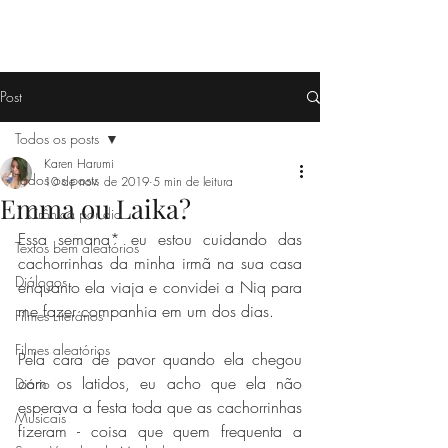
Post
Todos os posts
Karen Harumi
Todos os posts
10 de nov. de 2019
5 min de leitura
Emma ou Laika?
1 Crônica por dia
Essa semana* eu estou cuidando das 
Textos bem aleatórios
cachorrinhas da minha irmã na sua casa 
Diálogos
enquanto ela viaja e convidei a Niq para 
me fazer companhia em um dos dias.
Filmes Literários
Filmes aleatórios
Pela cara de pavor quando ela chegou 
com os latidos, eu acho que ela não 
Diário
esperava a festa toda que as cachorrinhas 
Musicais
fizeram - coisa que quem frequenta a 