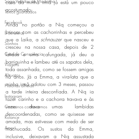
Saga Vestidos de Madrinha
casa da minha irmã já está um pouco 
acostumado.
Textos guardados
Facebook
Ainda no portão a Niq começou a 
brincar com as cachorrinhas e percebeu 
Li (teratura)
que a Laika, a 
schnauzer
 que nasceu e 
Sonhos
cresceu na nossa casa, depois de 2 
Crise de Consciência
latidos e uma cafungada, já deu a 
barriguinha e lambeu até os sapatos dela, 
Viagens
toda assanhada, como se fossem amigas 
Altruatos
há anos. Já a Emma, a vira-lata que a 
minha irmã adotou com 3 meses, passou 
Histórias alheias
a tarde inteira desconfiada. A Niq ia 
Instagram
fazer carinho e a cachorra travava e às 
vezes dava umas lambidas 
Como nos conhecemos
descoordenadas, como se quisesse ser 
Rolance
amada, mas estivesse com medo de ser 
Amor
machucada. Os sustos da Emma, 
inclusive, deixavam a Niq assustada 