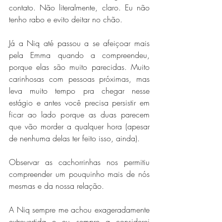
contato. Não literalmente, claro. Eu não 
tenho rabo e evito deitar no chão. 
Já a Niq até passou a se afeiçoar mais 
pela Emma quando a compreendeu, 
porque elas são muito parecidas. Muito 
carinhosas com pessoas próximas, mas 
leva muito tempo pra chegar nesse 
estágio e antes você precisa persistir em 
ficar ao lado porque as duas parecem 
que vão morder a qualquer hora (apesar 
de nenhuma delas ter feito isso, ainda).
Observar as cachorrinhas nos permitiu 
compreender um pouquinho mais de nós 
mesmas e da nossa relação.
A Niq sempre me achou exageradamente 
extrovertida e eu sempre a considerei 