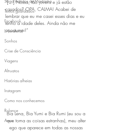
Saga Vestidos de Madrinha
“[...] Nossa, tão jovens e já estão 
casados? OPA, CALMA! Acabei de 
Textos guardados
lembrar que eu me casei esses dias e eu 
Facebook
tenho a idade deles. Ainda não me 
acostumei!”
Li (teratura)
Sonhos
Crise de Consciência
Viagens
Altruatos
Histórias alheias
Instagram
Como nos conhecemos
Rolance
Bia Lena, Bia Yumi e Bia Rumi (eu sou a 
que toma as coisas estranhas), meu alter 
Amor
ego que aparece em todas as nossas 