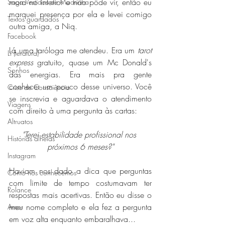
mora no interior e não pôde vir, então eu 
Saga Vestidos de Madrinha
marquei presença por ela e levei comigo 
Textos guardados
outra amiga, a Niq.
Facebook
Lá uma taróloga me atendeu. Era um 
tarot 
Li (teratura)
express
 gratuito, quase um Mc Donald's 
Sonhos
das energias. Era mais pra gente 
conhecer um pouco desse universo. Você 
Crise de Consciência
se inscrevia e aguardava o atendimento 
Viagens
com direito à uma pergunta às cartas:
Altruatos
"Terei estabilidade profissional nos 
Histórias alheias
próximos 6 meses?"
Instagram
Haviam nos dado a dica que perguntas 
Como nos conhecemos
com limite de tempo costumavam ter 
Rolance
respostas mais acertivas. Então eu disse o 
meu nome completo e ela fez a pergunta 
Amor
em voz alta enquanto embaralhava...